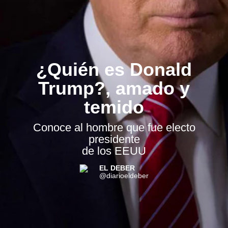
¿Quién es Donald
Trump?, amado y
temido
Conoce al hombre que fue electo
presidente
de los EEUU
EL DEBER
@diarioeldeber