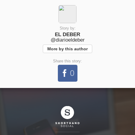
Story by:
EL DEBER
@diarioeldeber
More by this author
Share this story:
0