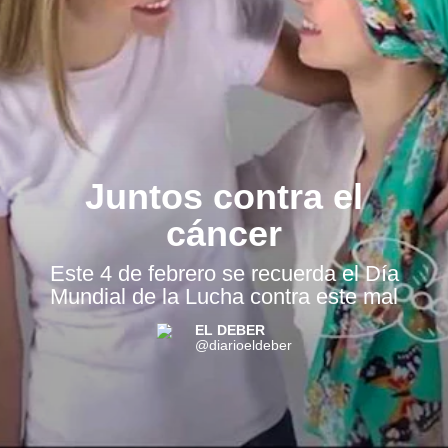
Juntos contra el
cáncer
Este 4 de febrero se recuerda el Día
Mundial de la Lucha contra este mal
EL DEBER
@diarioeldeber