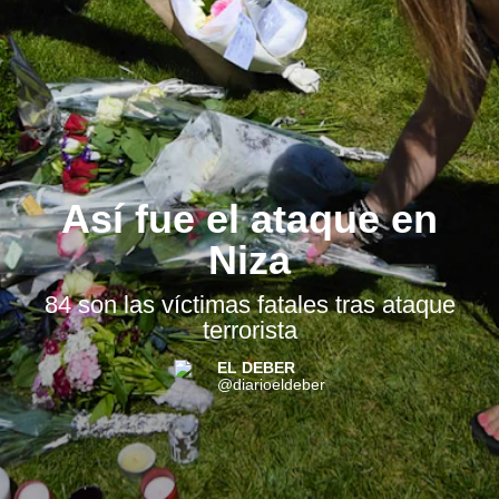
Así fue el ataque en
Niza
84 son las víctimas fatales tras ataque
terrorista
EL DEBER
@diarioeldeber