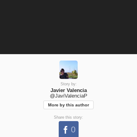
Story by:
Javier Valencia
@JaviValenciaP
More by this author
Share this story:
0